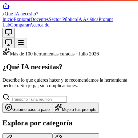
¿Qué IA necesito?
Inicio
Explorar
Docentes
Sector Público
IA Asiática
Prompt
Lab
Comparar
Acerca de
Más de 100 herramientas curadas · Julio 2026
¿Qué
IA
necesitas?
Describe lo que quieres hacer y te recomendamos la herramienta
perfecta.
Sin jerga, sin complicaciones.
Guíame paso a paso
Mejora tus prompts
Explora por categoría