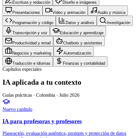
Escritura y redacción
Diseño e imágenes
Presentaciones
Video y animación
Audio y música
Programación y código
Datos y análisis
Investigación
Transcripción y voz
Educación y aprendizaje
Productividad y email
Chatbots y asistentes
Negocios y marketing
Automatización
Traducción e idiomas
Finanzas y contabilidad
Capítulos especiales
IA aplicada a tu contexto
Guías prácticas · Colombia · Julio 2026
Nuevo capítulo
IA para profesoras y profesores
Planeación, evaluación auténtica, prompts y protección de datos